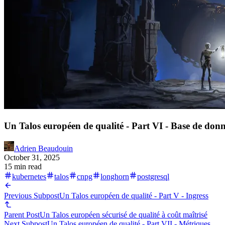
Un Talos européen de qualité - Part VI - Base de donn
Adrien Beaudouin
October 31, 2025
15 min read
kubernetes
talos
cnpg
longhorn
postgresql
Previous Subpost
Un Talos européen de qualité - Part V - Ingress
Parent Post
Un Talos européen sécurisé de qualité à coût maîtrisé
Next Subpost
Un Talos européen de qualité - Part VII - Métriques