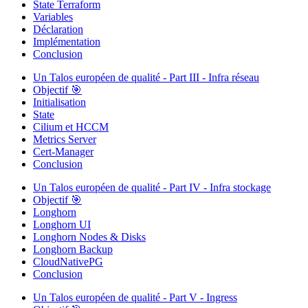
State Terraform
Variables
Déclaration
Implémentation
Conclusion
Un Talos européen de qualité - Part III - Infra réseau
Objectif 🎯
Initialisation
State
Cilium et HCCM
Metrics Server
Cert-Manager
Conclusion
Un Talos européen de qualité - Part IV - Infra stockage
Objectif 🎯
Longhorn
Longhorn UI
Longhorn Nodes & Disks
Longhorn Backup
CloudNativePG
Conclusion
Un Talos européen de qualité - Part V - Ingress