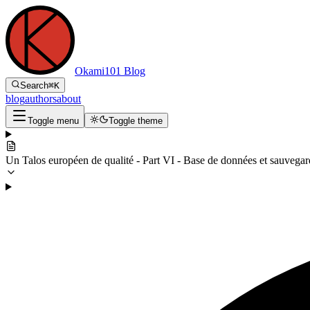
Okami101 Blog
Search
⌘
K
blog
authors
about
Toggle menu
Toggle theme
Un Talos européen de qualité - Part VI - Base de données et sauvegar