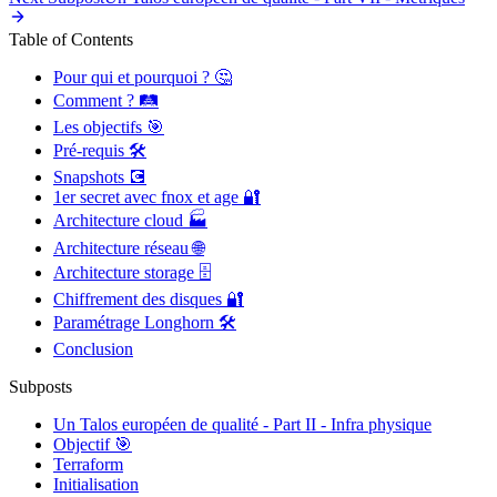
Table of Contents
Pour qui et pourquoi ? 🤔
Comment ? 🛤️
Les objectifs 🎯
Pré-requis 🛠️
Snapshots 💽
1er secret avec fnox et age 🔐
Architecture cloud 🏭
Architecture réseau 🌐
Architecture storage 🗄️
Chiffrement des disques 🔐
Paramétrage Longhorn 🛠️
Conclusion
Subposts
Un Talos européen de qualité - Part II - Infra physique
Objectif 🎯
Terraform
Initialisation